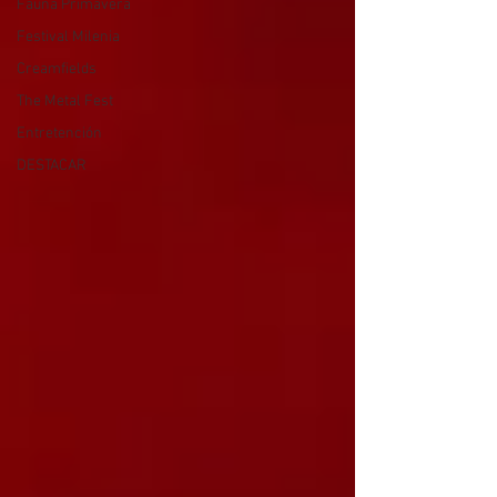
Fauna Primavera
Festival Milenia
Creamfields
The Metal Fest
Entretención
DESTACAR