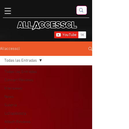
Allaccesscl
Todas las Entradas
Todas las Entradas
Concert Reviews
Interviews
News
Galería
Lollapalooza
Album Reviews