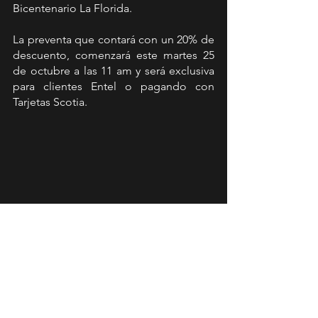
Bicentenario La Florida.
La preventa que contará con un 20% de 
descuento, comenzará este martes 25 
de octubre a las 11 am y será exclusiva 
para clientes Entel o pagando con 
Tarjetas Scotia.