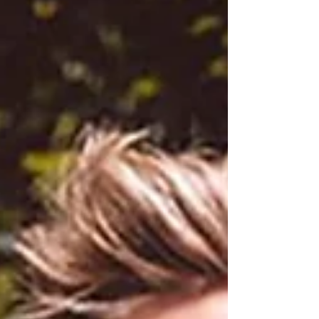
con “Lost Americana”, una producción que a grandes
rasgos escapa de la matriz del pop punk de los dos
anteriores para presentar en sociedad sonidos más
suaves pero mejor elaborados, con más tiempo de
preparación aunque con un resultado que al mismo
artista lo tiene convencido de que se puede mutar para
una total expresión artística. Y sanar fue un ítem clave.