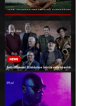
Jack Johnson encabezará Surfestival
2027: el máximo referente de la
cultura surf llega a Pichilemu
hace 6 días
NEWS
Inti-Illimani Histórico inicia celebración
de sus 60 años con concierto junto a Eva
Ayllón y el Cuarteto Austral en el Teatro
Municipal de Santiago
29 jul