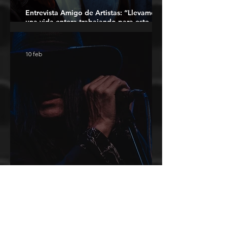
Entrevista Amigo de Artistas: “Llevamos
una vida entera trabajando para este
momento”
10 feb
Entrevista Jay Aston: “La música es real,
humana y necesaria”
8 ene