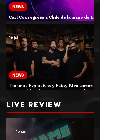
NEWS
Carl Cox regresa a Chile de la mano de La
Feria con una experiencia que
transformará el atardecer del jueves en
una celebración de música electrónica
29 jul
NEWS
Tenemos Explosivos y Estoy Bien suman
nuevas ubicaciones para su esperado
concierto en La Cúpula
LIVE REVIEW
16 jun