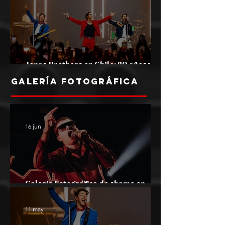
Jonas Brothers en Chile: 20 años y
contando… cómo se disfruta
GALERÍA FOTOGRÁFICA
16 jun
Galería Fotográfica de shame en
Chile 2026
11 may