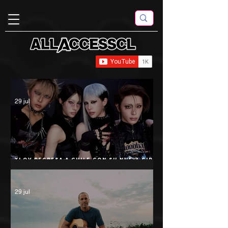
29 jul
XLOV regresa a Chile con su nueva gira
"XLOV 2026 LATAM TOUR II": 24 de
noviembre
29 jul