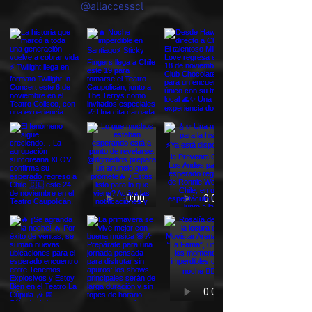
@allaccesscl