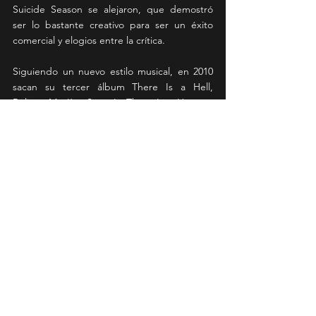
Suicide Season se alejaron, que demostró 
ser lo bastante creativo para ser un éxito 
comercial y elogios entre la crítica.
Siguiendo un nuevo estilo musical, en 2010 
sacan su tercer álbum There Is a Hell, 
Believe Me I’ve Seen It. There Is a Heaven, 
Let’s Keep It a Secret, el cual los impulsó 
hacia la fama internacional, incorporando en 
este, sonidos clásicos y eléctricos. Su álbum 
debut en una gran disquera, Sempiternal 
alcanzó la certificación de Oro en Australia 
(35.000) y Plata en el Reino Unido (60.000). 56 
That’s The Spirit debutó en el 
#2
 lugar en las 
carteleras de Reino Unido, superando por 
casi dos veces a su anterior álbum con 44.300 
ventas en su primera semana.7 Su sexto 
álbum, Amo fue lanzado en 2019 y debutó 
en el puesto 
#14
 en los Billboard 200.89 
Aparte de estos seis álbumes, también han 