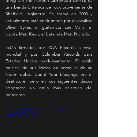
Bring Me the Horizon (abreviado BMTH) es 
una banda británica de rock proveniente de 
Sheffield, Inglaterra. Se formó en 2003 y 
actualmente está conformada por el vocalista 
Oliver Sykes, el guitarrista Lee Malia, el 
bajista Matt Kean, el baterista Matt Nicholls.
Están firmados por RCA Records a nivel 
mundial y por Columbia Records para 
Estados Unidos exclusivamente. El estilo 
musical de sus inicios así como el de su 
álbum debut Count Your Blessings era el 
deathcore, pero en sus siguientes discos 
adoptaron un estilo más ecléctico del 
metalcore.
https://www.youtube.com/watch?
v=qSFN7Q6_RWY