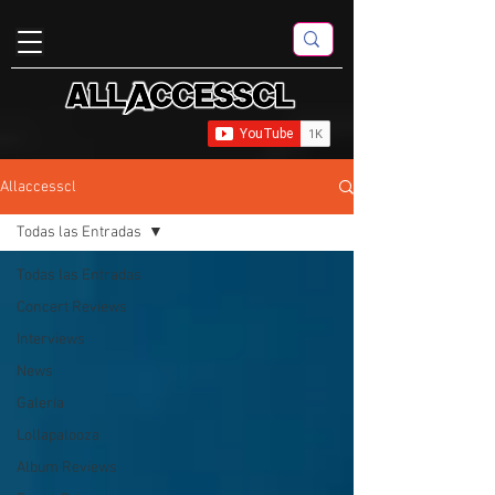
Allaccesscl
Todas las Entradas
Todas las Entradas
Concert Reviews
Interviews
News
Galería
Lollapalooza
Album Reviews