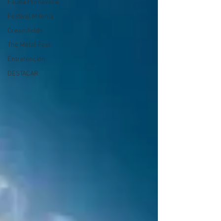
Fauna Primavera
Festival Milenia
Creamfields
The Metal Fest
Entretención
DESTACAR