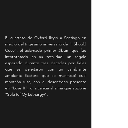
El cuarteto de Oxford llegó a Santiago en 
medio del trigésimo aniversario de “I Should 
Coco”, el aclamado primer álbum que fue 
interpretado en su totalidad, un regalo 
esperado durante tres décadas por fieles 
que se deleitaron con un cambiante 
ambiente fiestero que se manifestó cual 
montaña rusa, con el desenfreno presente 
en “Lose It”, o la caricia al alma que supone 
“Sofa (of My Lethargy)”.