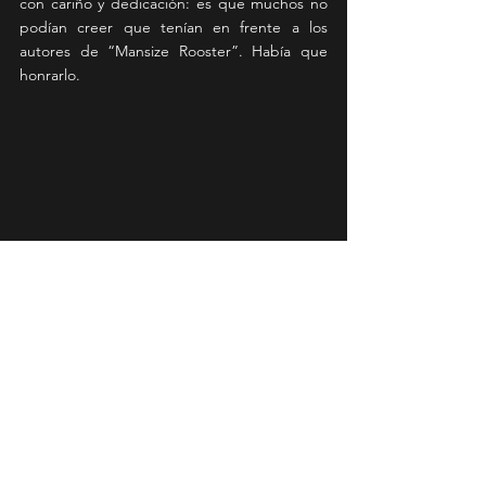
con cariño y dedicación: es que muchos no 
podían creer que tenían en frente a los 
autores de “Mansize Rooster”. Había que 
honrarlo.
Otras perlas de la velada fueron “St. 
Petersburg”, la canción más nueva del setlist 
(y eso que es de 2005), las texturas clásicas 
de “Time”, y un estado completo de 
disfrute, de principio a fin, y con una 
consigna clara: lo que sucedía en escena era 