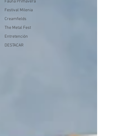
Fauna Primavera
Festival Milenia
Creamfields
The Metal Fest
Entretención
DESTACAR