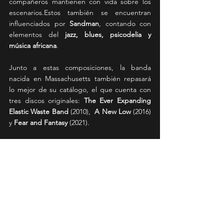
compañeros mantienen con vida sobre los 
escenarios.Estos también se encuentran 
influenciados por 
Sandman
, contando con 
elementos del 
jazz, blues, psicodelia y 
música africana
.
Junto a estas composiciones, la banda 
nacida en Massachusetts también repasará 
lo mejor de su catálogo, el que cuenta con 
tres discos originales: 
The Ever Expanding 
Elastic Waste Band
 (2010),  
A New Low
 (2016) 
y 
Fear and Fantasy
 (2021).
Las entradas a la venta a través de 
Ticketmaster con los siguientes precios:
Primeras Filas: 54.000
Platea Baja Preferencial: 48.000 
Platea Baja Central: 42.000
Platea Baja Lateral: 38.000
Platea Alta Central: 34.000