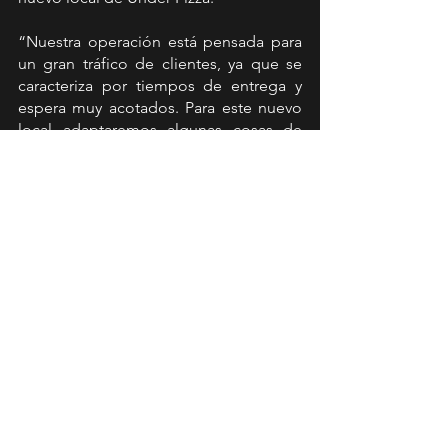
“Nuestra operación está pensada para 
un gran tráfico de clientes, ya que se 
caracteriza por tiempos de entrega y 
espera muy acotados. Para este nuevo 
local adaptaremos algunas cosas de 
nuestro menú para poder ofrecer la 
mejor propuesta en el nuevo entorno 
competitivo que implica el patio de 
comidas, y donde además la oferta de 
pizzas es muy acotada versus las otras 
categorías de comida”, comenta María 
José Martínez, Gerente de Under Pizza
Las siguientes novedades llegarán a las 
regiones del norte del país, donde las 
tiendas de San Felipe y La Serena serán 
las próximas en abrir sus puertas a los 
fanáticos de la pizza.