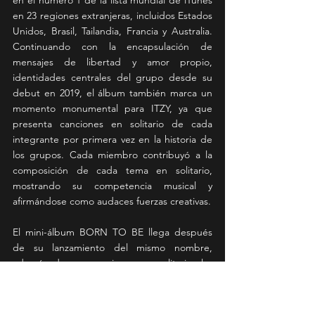
en el número 1 de la lista mundial de iTunes 
en 23 regiones extranjeras, incluidos Estados 
Unidos, Brasil, Tailandia, Francia y Australia. 
Continuando con la encapsulación de 
mensajes de libertad y amor propio, 
identidades centrales del grupo desde su 
debut en 2019, el álbum también marca un 
momento monumental para ITZY, ya que 
presenta canciones en solitario de cada 
integrante por primera vez en la historia de 
los grupos. Cada miembro contribuyó a la 
composición de cada tema en solitario, 
mostrando su competencia musical y 
afirmándose como audaces fuerzas creativas.
El mini-álbum BORN TO BE llega después 
de su lanzamiento del mismo nombre, 
además de sus canciones en solitario, las 
cuales fueron lanzadas con vídeos en solitario 
que actualmente cuentan con 
aproximadamente 21,1 millones de visitas 