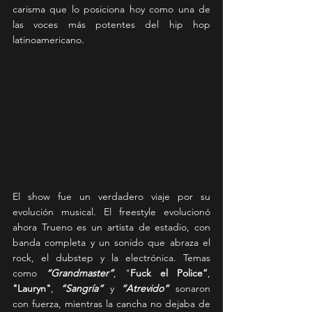
carisma que lo posiciona hoy como una de 
las voces más potentes del hip hop 
latinoamericano.
El show fue un verdadero viaje por su 
evolución musical. El freestyle evolucionó 
ahora Trueno es un artista de estadio, con 
banda completa y un sonido que abraza el 
rock, el dubstep y la electrónica. Temas 
como 
“Grandmaster”
, "
Fuck el Police”
, 
"Lauryn"
, 
“Sangría”
 y 
“Atrevido”
 sonaron 
con fuerza, mientras la cancha no dejaba de 