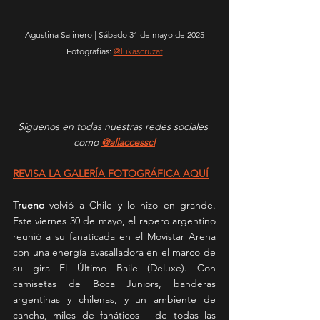
Agustina Salinero | Sábado 31 de mayo de 2025
Fotografías: 
@lukascruzat
Síguenos en todas nuestras redes sociales 
como 
@allaccesscl
REVISA LA GALERÍA FOTOGRÁFICA AQUÍ
Trueno
 volvió a Chile y lo hizo en grande. 
Este viernes 30 de mayo, el rapero argentino 
reunió a su fanatícada en el Movistar Arena 
con una energía avasalladora en el marco de 
su gira El Último Baile (Deluxe). Con 
camisetas de Boca Juniors, banderas 
argentinas y chilenas, y un ambiente de 
cancha, miles de fanáticos —de todas las 