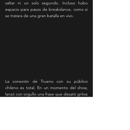
saltar ni un solo segundo. Incluso hubo 
espacio para pasos de breakdance, como si 
se tratara de una gran batalla en vivo.
La conexión de Trueno con su público 
chileno es total. En un momento del show, 
lanzó con orgullo una frase que desató gritos 
y aplausos: 
“
Yo no soy chileno, pero igual soy 
el corte”
, apropiándose con cariño de una 
expresión muy local. Más allá de sus rimas 
afiladas, Trueno conversa, agradece, abraza 
a sus fans y se entrega por completo en el 