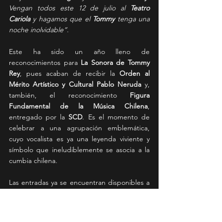
Vengan todos este 12 de julio al 
Teatro 
Cariola
 y hagamos que el 
Tommy
 tenga una 
noche inolvidable”
.
Este ha sido un año lleno de 
reconocimientos para 
La Sonora de Tommy 
Rey
, pues acaban de recibir la 
Orden al 
Mérito Artístico y Cultural Pablo Neruda
 y, 
también, el reconocimiento 
Figura 
Fundamental de la Música Chilena
, 
entregado por la 
SCD
. Es el momento de 
celebrar a una agrupación emblemática, 
cuyo vocalista es ya una leyenda viviente y 
símbolo que ineludiblemente se asocia a la 
cumbia chilena.
Las entradas ya se encuentran disponibles a 
través de 
Ticketplus
ingresando aquí
 y, los 
valores
sin cargo por servicio
, son los 
siguientes: