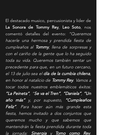
El destacado musico, percusionista y líder de 
La Sonora de Tommy Rey
, 
Leo Soto
, nos 
comentó detalles del evento: 
“Queremos 
hacerle una hermosa y prendida fiesta de 
cumpleaños al 
Tommy
, llena de sorpresas y 
con el cariño de la gente que lo ha seguido 
toda su vida. Queremos también sentar un 
precedente para que, en un futuro cercano, 
el 13 de julio sea el 
día de la cumbia chilena
, 
en honor al natalicio de 
Tommy Rey
. Vamos a 
tocar todos nuestros emblemáticos éxitos: 
“La Peineta”
, “
Se va el Tren”
, 
“Daniela”
, 
“Un 
año más” 
y, por supuesto, 
“Cumpleaños 
Feliz”
. Para hacer aún más grande esta 
fiesta, hemos invitado a dos conjuntos que 
queremos mucho y que sabemos que 
mantendrán la fiesta prendida durante toda 
la jornada: 
Sinergia
 y 
Tomo como Rey
. 