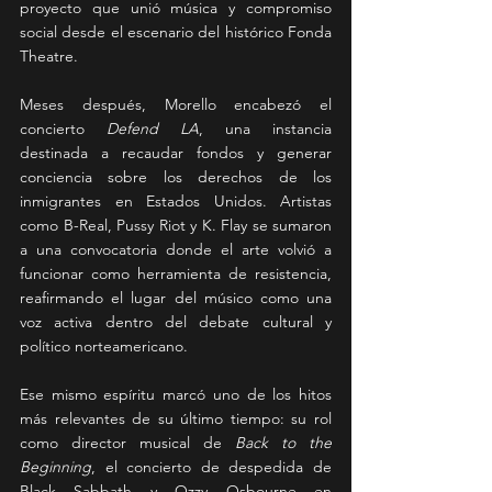
proyecto que unió música y compromiso 
social desde el escenario del histórico Fonda 
Theatre.
Meses después, Morello encabezó el 
concierto 
Defend LA
, una instancia 
destinada a recaudar fondos y generar 
conciencia sobre los derechos de los 
inmigrantes en Estados Unidos. Artistas 
como B-Real, Pussy Riot y K. Flay se sumaron 
a una convocatoria donde el arte volvió a 
funcionar como herramienta de resistencia, 
reafirmando el lugar del músico como una 
voz activa dentro del debate cultural y 
político norteamericano.
Ese mismo espíritu marcó uno de los hitos 
más relevantes de su último tiempo: su rol 
como director musical de 
Back to the 
Beginning
, el concierto de despedida de 
Black Sabbath y Ozzy Osbourne en 