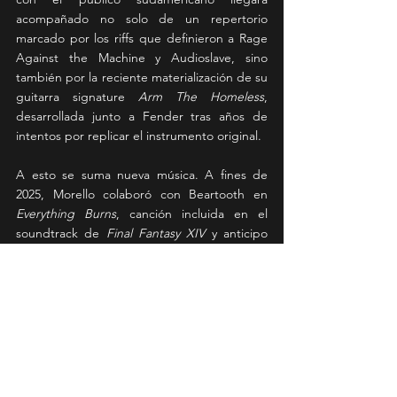
acompañado no solo de un repertorio 
marcado por los riffs que definieron a Rage 
Against the Machine y Audioslave, sino 
también por la reciente materialización de su 
guitarra signature 
Arm The Homeless
, 
desarrollada junto a Fender tras años de 
intentos por replicar el instrumento original.
A esto se suma nueva música. A fines de 
2025, Morello colaboró con Beartooth en 
Everything Burns
, canción incluida en el 
soundtrack de 
Final Fantasy XIV
 y anticipo 
de su próximo álbum en solitario, 
programado para 2026. En este nuevo 
trabajo, el músico asumirá el rol vocal y 
compartirá protagonismo con su hijo Roman 
en la guitarra, consolidando una etapa 
creativa que mira hacia adelante sin 
abandonar sus convicciones.