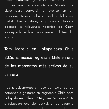
Birmingham. La curatoría de Morello fue 
clave para convertir el evento en un 
homenaje transversal a los padres del heavy 
metal. Tras el show, el propio guitarrista 
destacó la relevancia histórica de Ozzy, 
subrayando la dimensión humana detrás del 
ícono.
Tom Morello en Lollapalooza Chile 
2026: El músico regresa a Chile en uno 
de los momentos más activos de su 
carrera
Fue precisamente en ese contexto donde 
comenzó a gestarse su regreso a Chile para 
Lollapalooza Chile 2026
, según reveló la 
producción local del festival. El reencuentro 
con el público sudamericano llegará 