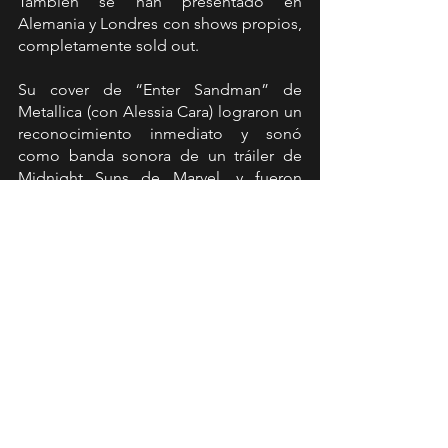
También se han presentado en 
Alemania y Londres con shows propios, 
completamente sold out.
Su cover de “Enter Sandman” de 
Metallica (con Alessia Cara) lograron un 
reconocimiento inmediato y sonó 
como banda sonora de un tráiler de 
Midnight Suns de Marvel, y fueron 
elegidos artista de Spotify EQUAL 
México el año pasado. A estos hitos, se 
suma que han abierto los fuegos para 
bandas como Halestorm y The Pretty 
Reckless. Incluso el show The Foo 
Fighters en Ciudad de México.
La banda acaba de lanzar su más 
reciente sencillo “MORE” que ya 
cuenta con récord de escuchas y 
visualizaciones en todas las plataformas 
digitales.