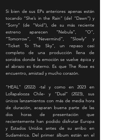
Si bien de sus EPs anteriores apenas están 
tocando “She’s in the Rain” (del “Dawn”) y 
“Sorry” (de “Void”), de su más reciente 
estreno aparecen “Nebula”, “O”, 
“Tomorrow”, “Nevermind”, “Slowly” y 
“Ticket To The Sky”, un repaso casi 
completo de una producción llena de 
sonidos donde la emoción se vuelve épica y 
el abrazo es fraterno. Es que The Rose es 
encuentro, amistad y mucho corazón.
“HEAL” (2022) -tal y como en 2023 en 
Lollapalooza Chile- y “Dual” (2023), sus 
únicos lanzamientos con más de media hora 
de duración, acaparan buena parte de las 
dos horas de presentación que 
recientemente han podido disfrutar Europa 
y Estados Unidos antes de su arribo en 
Sudamérica. Del primer álbum están en el 