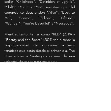
setlist “Childhood”, “Definition of ugly is”, 
“Shift”, “Your” y “Yes”, mientras que del 
segundo se desprenden “Alive”, “Back to 
Me”, “Cosmo”, “Eclipse”, “Lifeline”, 
“Wonder”, “You’re Beautiful” y “Nauseous”.
Mientras tanto, temas como “RED” (2019) y 
“Beauty and the Beast” (2021) van a tener la 
responsabilidad de emocionar a esos 
fanáticos que están desde el primer día. The 
Rose vuelve a Santiago con más de una 
veintena de éxitos para enamorar.
News
Ver todo
Entradas recientes