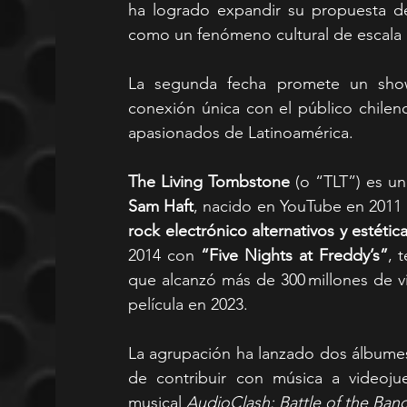
ha logrado expandir su propuesta de
como un fenómeno cultural de escala 
La segunda fecha promete un show
conexión única con el público chile
apasionados de Latinoamérica.
The Living Tombstone
 (o “TLT”) es u
Sam Haft
rock electrónico alternativos y estética
2014 con 
“Five Nights at Freddy’s”
, 
que alcanzó más de 300 millones de vis
película en 2023.
La agrupación ha lanzado dos álbumes
de contribuir con música a videoj
musical 
AudioClash: Battle of the Ban