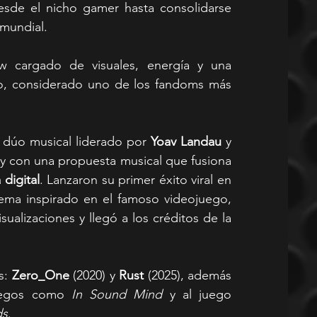
sde el nicho gamer hasta consolidarse 
mundial.
 cargado de visuales, energía y una 
no, considerado uno de los fandoms más 
n dúo musical liderado por 
Yoav Landau
 y 
, nacido en YouTube en 2011 y con una propuesta musical que fusiona 
 digital
. Lanzaron su primer éxito viral en 
tema inspirado en el famoso videojuego, 
ualizaciones y llegó a los créditos de la 
: 
Zero_One
 (2020) y 
Rust
 (2025), además 
uegos como 
In Sound Mind
 y al juego 
ds
.