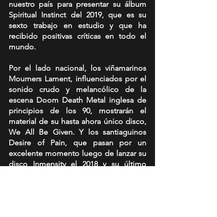
nuestro país para presentar su álbum 
Spiritual Instinct del 2019, que es su 
sexto trabajo en estudio y que ha 
recibido positivas críticas en todo el 
mundo.
Por el lado nacional, los viñamarinos 
Mourners Lament, influenciados por el 
sonido crudo y melancólico de la 
escena Doom Death Metal inglesa de 
principios de los 90, mostrarán el 
material de su hasta ahora único disco, 
We All Be Given. Y los santiaguinos 
Desire of Pain, que pasan por un 
excelente momento luego de lanzar su 
disco Inmensity el 2018 y su último 
sencillo Semper del año pasado, 
traerán su Death Metal melódico con 
tintes progresivos.