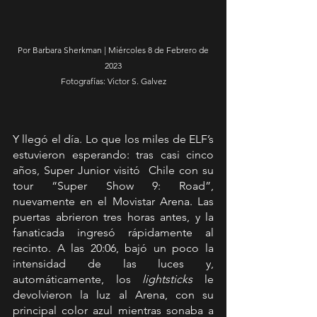
 Por Barbara Sherkman | Miércoles 8 de Febrero de 
2023
Fotografías: Victor S. Galvez
Y llegó el día. Lo que los miles de ELF’s 
estuvieron esperando: tras casi cinco 
años, Super Junior visitó  Chile con su 
tour “Super Show 9: Road”, 
nuevamente en el Movistar Arena. Las 
puertas abrieron tres horas antes, y la 
fanaticada ingresó rápidamente al 
recinto. A las 20:06, bajó un poco la 
intensidad de las luces y, 
automáticamente, los 
lightsticks
 le 
devolvieron la luz al Arena, con su 
principal color azul mientras sonaba a 