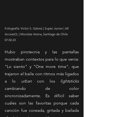
Fotografía: Victor S. Galvez | Super Junior | All 
AccessCL | Movistar Arena, Santiago de Chile 
07.02.23
Hubo pirotecnia y las pantallas 
mostraban contextos para lo que venía: 
"Lo siento" y "One more time", que 
trajeron el baile con ritmos más ligados 
a lo 
urban 
con los 
lightsticks
cambiando de color 
sincronizadamente. Es difícil saber 
cuáles son las favoritas porque cada 
canción fue coreada, gritada y bailada 