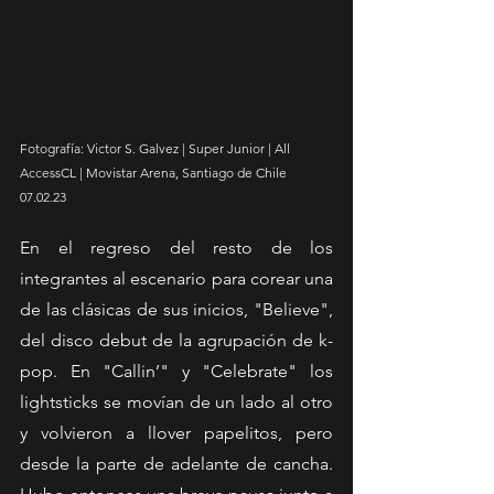
Fotografía: Victor S. Galvez | Super Junior | All 
AccessCL | Movistar Arena, Santiago de Chile 
07.02.23
En el regreso del resto de los 
integrantes al escenario para corear una 
de las clásicas de sus inicios, "Believe", 
del disco debut de la agrupación de k-
pop. En "Callin’" y "Celebrate" los 
lightsticks se movían de un lado al otro 
y volvieron a llover papelitos, pero 
desde la parte de adelante de cancha. 