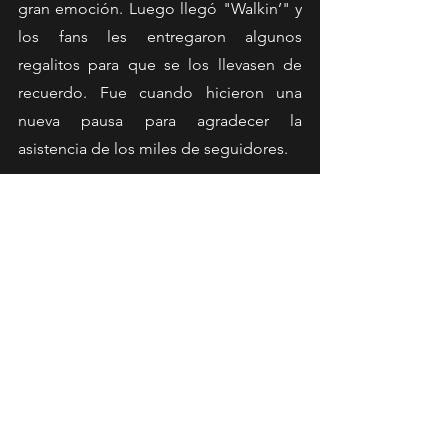
gran emoción. Luego llegó "Walkin’" y 
los fans les entregaron algunos 
regalitos para que se los llevasen de 
recuerdo. Fue cuando hicieron una 
nueva pausa para agradecer la 
asistencia de los miles de seguidores. 
Fotografía: Victor S. Galvez | Super Junior | All 