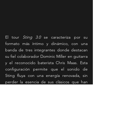
El tour 
Sting 3.0
 se caracteriza por su 
formato más íntimo y dinámico, con una 
banda de tres integrantes donde destacan 
su fiel colaborador Dominic Miller en guitarra 
y el reconocido baterista Chris Maas. Esta 
configuración permite que el sonido de 
Sting fluya con una energía renovada, sin 
perder la esencia de sus clásicos que han 
marcado generaciones.
News