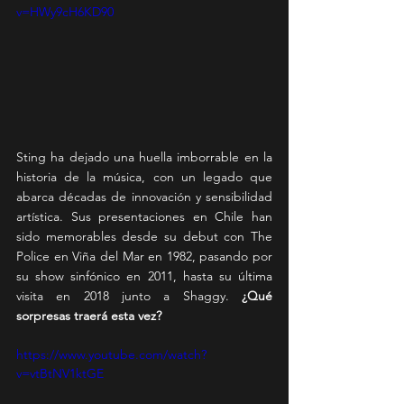
v=HWy9cH6KD90
Sting ha dejado una huella imborrable en la 
historia de la música, con un legado que 
abarca décadas de innovación y sensibilidad 
artística. Sus presentaciones en Chile han 
sido memorables desde su debut con The 
Police en Viña del Mar en 1982, pasando por 
su show sinfónico en 2011, hasta su última 
visita en 2018 junto a Shaggy. 
¿Qué 
sorpresas traerá esta vez?
https://www.youtube.com/watch?
v=vtBtNV1ktGE