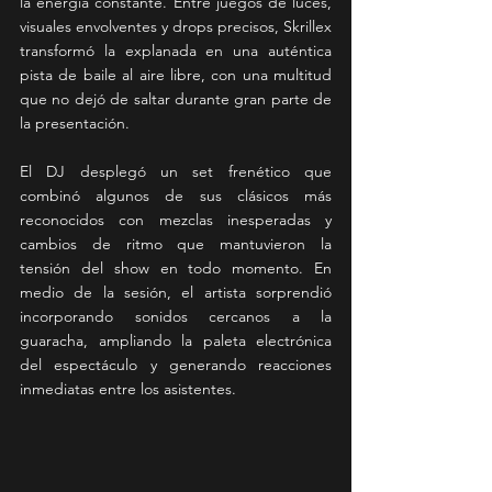
la energía constante. Entre juegos de luces, 
visuales envolventes y drops precisos, Skrillex 
transformó la explanada en una auténtica 
pista de baile al aire libre, con una multitud 
que no dejó de saltar durante gran parte de 
la presentación.
El DJ desplegó un set frenético que 
combinó algunos de sus clásicos más 
reconocidos con mezclas inesperadas y 
cambios de ritmo que mantuvieron la 
tensión del show en todo momento. En 
medio de la sesión, el artista sorprendió 
incorporando sonidos cercanos a la 
guaracha, ampliando la paleta electrónica 
del espectáculo y generando reacciones 
inmediatas entre los asistentes.