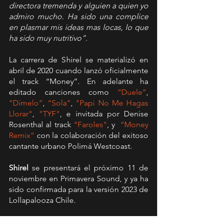
directora tremenda y alguien a quien yo 
admiro mucho. Ha sido una complice 
en plasmar mis ideas mas locas, lo que 
ha sido muy nutritivo”.
La carrera de Shirel se materializó en 
abril de 2020 cuando lanzó oficialmente 
el track “Money”. En adelante ha 
editado canciones como 
“Duele”
, 
“Dímelo”
, 
“Sola”
, 
"Papi No Me Hagas 
Llorar"
, 
"TYF"
, e invitada por Denise 
Rosenthal al track 
“Faroles"
, y  
“Money 
Remix” 
con la colaboración del exitoso 
cantante urbano Polimá Westcoast. 
Shirel
 se presentará el próximo 11 de 
noviembre en Primavera Sound, y ya ha 
sido confirmada para la versión 2023 de 
Lollapalooza Chile.