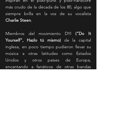
inspiran en el post-punk y post-hardcore 
más crudo de la década de los 80, algo que 
siempre brilla en la voz de su vocalista 
Charlie Steen
.
Miembros del movimiento DYI 
("Do It 
Yourself", Hazlo tú mismo)
 de la capital 
inglesa, en poco tiempo pudieron llevar su 
música a otras latitudes como Estados 
Unidos y otros países de Europa, 
encantando a fanáticos de otras bandas 
como 
IDLES
, 
Turnstile
, 
Dry Cleaning
 o 
Black 
Country, New Road
.
Las entradas están a la venta en 
Puntoticket
 con los siguientes valores:
Preventa $36 mil (primeras 300 entradas)
General: $39 mil
News