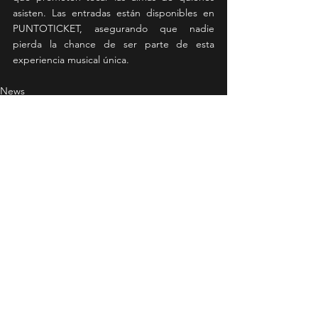
asisten. Las entradas están disponibles en 
PUNTOTICKET, asegurando que nadie 
pierda la chance de ser parte de esta 
experiencia musical única.
News
Ver todo
Entradas recientes