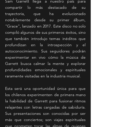
Sam Garrett llega a nuestro país para 
compartir lo más destacado de su 
trayectoria, que ha evolucionado 
notablemente desde su primer álbum, 
"Grace", lanzado en 2017. Este disco no solo 
compiló algunos de sus primeros éxitos, sino 
que también introdujo temas inéditos que 
profundizan en la introspección y el 
autoconocimiento. Sus seguidores podrán 
experimentar en vivo cómo la música de 
Garrett busca calmar la mente y explorar 
profundidades emocionales y espirituales 
raramente visitadas en la industria musical.
Esta será una oportunidad única para que 
los chilenos experimenten de primera mano 
la habilidad de Garrett para fusionar ritmos 
relajantes con letras cargadas de sabiduría. 
Sus presentaciones son conocidas por ser 
más que conciertos; son viajes espirituales 
que prometen tocar las almas de quienes 