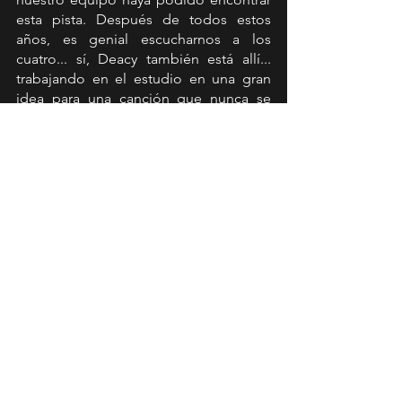
esta pista. Después de todos estos 
años, es genial escucharnos a los 
cuatro... sí, Deacy también está allí... 
trabajando en el estudio en una gran 
idea para una canción que nunca se 
completó... ¡hasta ahora!”.
https://www.youtube.com/watch?
v=ijj_hheGEi0