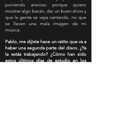
poniendo ansioso porque quiero 
mostrar algo bacán, dar un buen show y 
que la gente se vaya cantando, no que 
se lleven una mala imagen de mi 
música.
Pablo, me dijiste hace un ratito que va a 
haber una segunda parte del disco. ¿Ya 
la estás trabajando? ¿Cómo han sido 
estos últimos días de estudio en los 
que ya puedes decir que tienes un 
disco publicado? Imagino que esto te 
da mucha más hambre.
Este es mi primer disco, lo hemos 
conversado harto, esto no va a parar, 
esto no está terminado todavía. 
Tampoco es el tiempo para parar: ya 
tengo los siguientes tres lanzamientos 
listos, y de ahí en adelante se viene una 