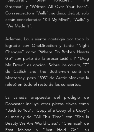
Greatest” y “Written All Over Your Face”. 
Con respecto a “Walls”, su disco debut, solo 
están consideradas “Kill My Mind”, “Walls” y 
“We Made It”.
Además, Louis siente nostalgia por todo lo 
logrado con OneDirection y tanto “Night 
Changes” como “Where Do Broken Hearts 
Go” son parte de la presentación. Y “Drag 
Me Down” es opción. Sobre los covers, “7” 
de Catfish and the Bottlemen sonó en 
Monterrey, pero “505” de Arctic Monkeys la 
relevó en todo el resto de los conciertos.
La variada propuesta del prodigio de 
Doncaster incluye otras piezas claves como 
“Back to You”, “Copy of a Copy of a Copy”, 
el medley de “All This Time” con “She Is 
Beauty We Are World Class”, “Chemical” de 
Post Malone y “Just Hold On” -su 