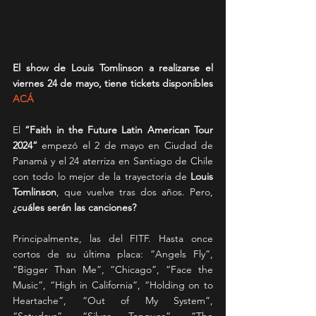
El show de Louis Tomlinson a realizarse el 
viernes 24 de mayo, tiene tickets disponibles 
ACÁ 
El 
“Faith in the Future Latin American Tour 
2024”
 empezó el 2 de mayo en Ciudad de 
Panamá y el 24 aterriza en Santiago de Chile 
con todo lo mejor de la trayectoria de 
Louis 
Tomlinson
, que vuelve tras dos años. Pero, 
¿cuáles serán las canciones?
Principalmente, las del FITF. Hasta once 
cortos de su última placa: “Angels Fly”, 
“Bigger Than Me”, “Chicago”, “Face the 
Music”, “High in California”, “Holding on to 
Heartache”, “Out of My System”, 
“Satudays”, “Silver Tongues”, “The 