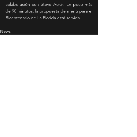
colaboración con Steve Aoki-. En poco más 
de 90 minutos, la propuesta de menú para el 
Bicentenario de La Florida está servida. 
News
Ver todo
Entradas recientes