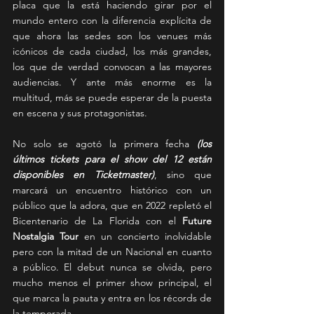
placa que la está haciendo girar por el 
mundo entero con la diferencia explícita de 
que ahora las sedes son los venues más 
icónicos de cada ciudad, los más grandes, 
los que de verdad convocan a las mayores 
audiencias. Y ante más enorme es la 
multitud, más se puede esperar de la puesta 
en escena y sus protagonistas.
No solo se agotó la primera fecha 
(los 
últimos tickets para el show del 12 están 
disponibles en Ticketmaster)
, sino que 
marcará un encuentro histórico con un 
público que la adora, que en 2022 repletó el 
Bicentenario de La Florida con el 
Future 
Nostalgia Tour
 en un concierto inolvidable 
pero con la mitad de un Nacional en cuanto 
a público. El debut nunca se olvida, pero 
mucho menos el primer show principal, el 
que marca la pauta y entra en los récords de 
la temporada.