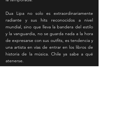
Dua Lipa no solo es extraordinariamente 
radiante y sus hits reconocidos a nivel 
mundial, sino que lleva la bandera del estilo 
y la vanguardia, no se guarda nada a la hora 
de expresarse con sus outfits, es tendencia y 
una artista en vías de entrar en los libros de 
historia de la música. Chile ya sabe a qué 
atenerse.
News
Ver todo
Entradas recientes