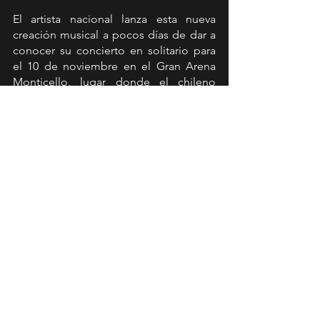
El artista nacional lanza esta nueva 
creación musical a pocos días de dar a 
conocer su concierto en solitario para 
el 10 de noviembre en el Gran Arena 
Monticello, lugar donde el chileno 
reeditará todos sus éxitos entre los que 
por cierto estará “Tú me quieres?” 
RMX, además de las canciones que 
componen su último álbum “De 
camino a Hermes”. En la ocasión se 
espera que el artista cuente con la 
presencia sobre el escenario de 
algunos invitados sorpresa del mundo 
de la música urbana.
“Tú me quieres?” Remix, ya está 
disponible en todas las plataformas y 
en el canal de YouTube oficial del 
artista.