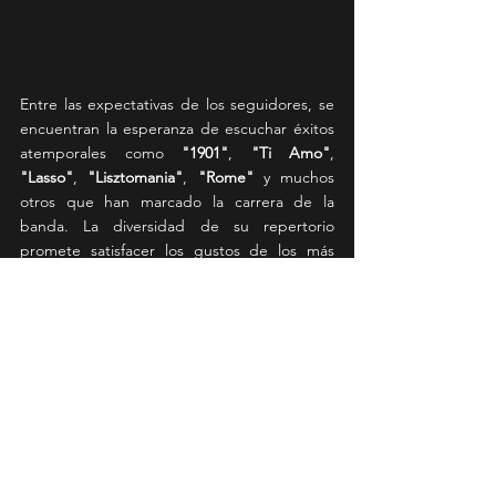
Entre las expectativas de los seguidores, se 
encuentran la esperanza de escuchar éxitos 
atemporales como 
"1901"
, 
"Ti Amo"
, 
"Lasso"
, 
"Lisztomania"
, 
"Rome"
 y muchos 
otros que han marcado la carrera de la 
banda. La diversidad de su repertorio 
promete satisfacer los gustos de los más 
fervientes admiradores y, al mismo tiempo, 
conquistar a nuevos oyentes con su 
propuesta única.
Las entradas están disponibles a través de 
Ticketmaster
. 
Lollapalooza
News