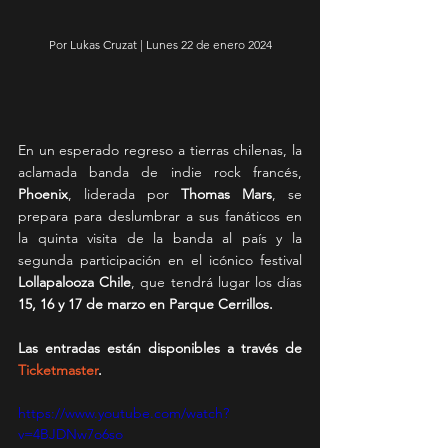
Por Lukas Cruzat | Lunes 22 de enero 2024
En un esperado regreso a tierras chilenas, la 
aclamada banda de indie rock francés, 
Phoenix
, liderada por 
Thomas Mars
, se 
prepara para deslumbrar a sus fanáticos en 
la quinta visita de la banda al país y la 
segunda participación en el icónico festival 
Lollapalooza Chile
, que tendrá lugar los días 
15, 16 y 17 de marzo en Parque Cerrillos.
Las entradas están disponibles a través de 
Ticketmaster
. 
https://www.youtube.com/watch?
v=4BJDNw7o6so