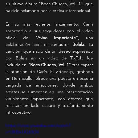
su último álbum "Boca Chueca, Vol. 1", que 
ha sido aclamado por la crítica internacional.
En su más reciente lanzamiento, Carín 
sorprendió a sus seguidores con el video 
oficial de 
"Aviso Importante"
, una 
colaboración con el cantautor 
Bolela
. La 
canción, que nació de un deseo expresado 
por Bolela en un video de TikTok, fue 
incluida en 
"Boca Chueca, Vol. 1"
 tras captar 
la atención de Carín. El videoclip, grabado 
en Hermosillo, ofrece una puesta en escena 
cargada de emociones, donde ambos 
artistas se sumergen en una interpretación 
visualmente impactante, con efectos que 
resaltan un lado oscuro y profundamente 
introspectivo.
https://www.youtube.com/watch?
v=i3KBwUQ63O4