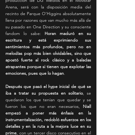
producción de DG Medios en el Movistar 
Arena, será con la disposición media del 
recinto de Parque O’Higgins absolutamente 
llena por razones que van mucho más allá de 
su pasado en One Direction y su consciente 
fandom lo sabe: 
Horan maduró en su 
escritura y está exprimiendo sus 
sentimientos más profundos, pero no en 
melodías pop más bien olvidables, sino que 
apostó fuerte al rock clásico y a baladas 
atrapantes porque si tienen que explotar las 
emociones, pues que lo hagan
.
Después que pasó el hype inicial de qué se 
iba a tratar su propuesta en solitario
, se 
quedaron los que tenían que quedar y se 
fueron los que no eran necesarios, 
Niall 
empezó a poner más énfasis en la 
instrumentalización, redobló esfuerzos en los 
detalles y en la ruta a la mejora luce en su 
prime
, con un tercer disco consecutivo en el 