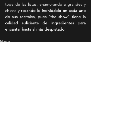
tope de las listas, enamorando a grandes y 
chicos y
 rozando lo inolvidable en cada uno 
de sus recitales, pues “the show” tiene la 
calidad suficiente de ingredientes para 
encantar hasta al más despistado
.
News
Ver todo
Entradas recientes