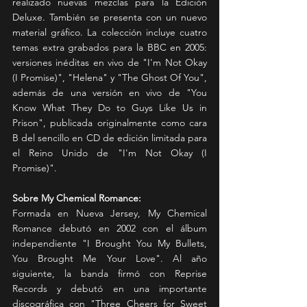
realizado nuevas mezclas para la Edición 
Deluxe. También se presenta con un nuevo 
material gráfico. La colección incluye cuatro 
temas extra grabados para la BBC en 2005: 
versiones inéditas en vivo de "I'm Not Okay 
(I Promise)", "Helena" y "The Ghost Of You", 
además de una versión en vivo de "You 
Know What They Do to Guys Like Us in 
Prison", publicada originalmente como cara 
B del sencillo en CD de edición limitada para 
el Reino Unido de "I'm Not Okay (I 
Promise)".
Sobre My Chemical Romance:
Formada en Nueva Jersey, My Chemical 
Romance debutó en 2002 con el álbum 
independiente "I Brought You My Bullets, 
You Brought Me Your Love". Al año 
siguiente, la banda firmó con Reprise 
Records y debutó en una importante 
discográfica con "Three Cheers for Sweet 