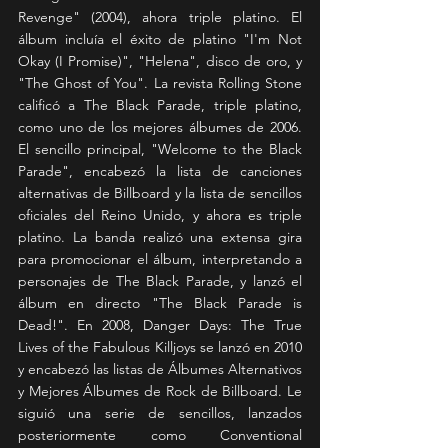
Revenge" (2004), ahora triple platino. El 
álbum incluía el éxito de platino "I'm Not 
Okay (I Promise)", "Helena", disco de oro, y 
"The Ghost of You". La revista Rolling Stone 
calificó a The Black Parade, triple platino, 
como uno de los mejores álbumes de 2006. 
El sencillo principal, "Welcome to the Black 
Parade", encabezó la lista de canciones 
alternativas de Billboard y la lista de sencillos 
oficiales del Reino Unido, y ahora es triple 
platino. La banda realizó una extensa gira 
para promocionar el álbum, interpretando a 
personajes de The Black Parade, y lanzó el 
álbum en directo "The Black Parade is 
Dead!". En 2008, Danger Days: The True 
Lives of the Fabulous Killjoys se lanzó en 2010 
y encabezó las listas de Álbumes Alternativos 
y Mejores Álbumes de Rock de Billboard. Le 
siguió una serie de sencillos, lanzados 
posteriormente como Conventional 