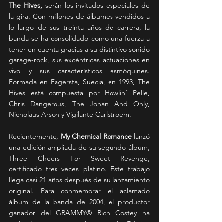
The Hives,
 serán los invitados especiales de 
la gira. Con millones de álbumes vendidos a 
lo largo de sus treinta años de carrera, la 
banda se ha consolidado como una fuerza a 
tener en cuenta gracias a su distintivo sonido 
garage-rock, sus excéntricas actuaciones en 
vivo y sus característicos esmóquines. 
Formada en Fagersta, Suecia, en 1993, The 
Hives está compuesta por Howlin’ Pelle, 
Chris Dangerous, The Johan And Only, 
Nicholaus Arson y Vigilante Carlstroem.
Recientemente, 
My Chemical Romance
 lanzó 
una edición ampliada de su segundo álbum, 
Three Cheers For Sweet Revenge, 
certificado tres veces platino. Este trabajo 
llega casi 21 años después de su lanzamiento 
original. Para conmemorar el aclamado 
álbum de la banda de 2004, el productor 
ganador del GRAMMY®️ Rich Costey ha 