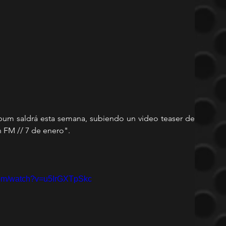
um saldrá esta semana, subiendo un video teaser de 
 FM // 7 de enero". 
com/watch?v=u5IrGXTpSkc