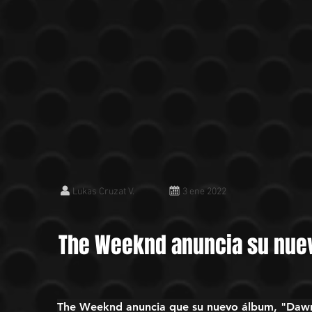
Lukas Cruzat V.
3 ene 2022
The Weeknd anuncia su nue
The Weeknd anuncia que su nuevo álbum, "Dawn F