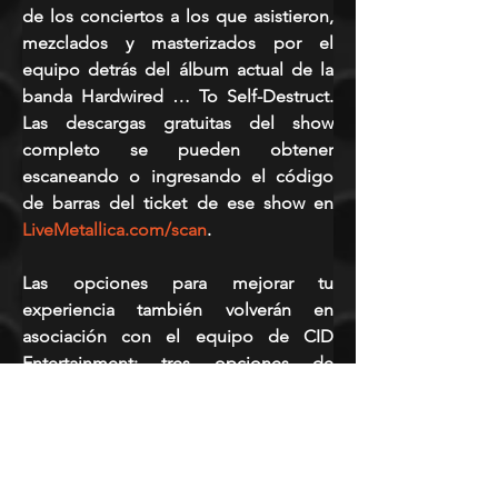
de los conciertos a los que asistieron, 
mezclados y masterizados por el 
equipo detrás del álbum actual de la 
banda Hardwired … To Self-Destruct. 
Las descargas gratuitas del show 
completo se pueden obtener 
escaneando o ingresando el código 
de barras del ticket de ese show en 
LiveMetallica.com/scan
.
Las opciones para mejorar tu 
experiencia también volverán en 
asociación con el equipo de CID 
Entertainment: tres opciones de 
experiencias especiales mejoradas, 
que incluyen entradas premium y 
servicios que van desde el acceso 
temprano al lugar y el museo itinerante 
«Memory Remains», hasta conocer a 