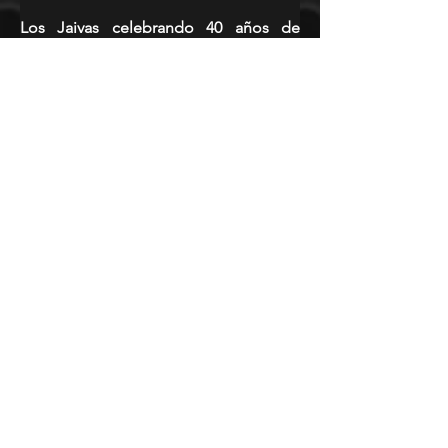
Los Jaivas celebrando 40 años de 
Alturas de Macchu Picchu, más David 
Lebón, Los Tres y Javiera y Los 
Imposibles en Estadio San Carlos de 
Apoquindo – Sábado 11 de diciembre.
Para más información, inscríbete en 
www.dgmedios.com