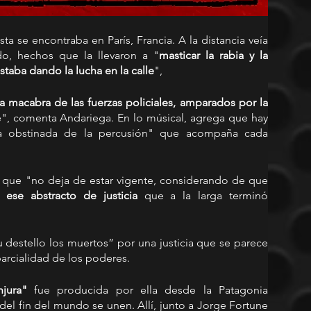
ta se encontraba en París, Francia. A la distancia veía 
do, hechos que la llevaron a "
masticar la rabia y la 
taba dando la lucha en la calle
",
a macabra de las fuerzas policiales, amparados por la 
e", comenta Andariega. En lo músical, agrega que hay 
a obstinada de la percusión" que acompaña cada 
De todas estas emociones nace esta composición que "no deja de estar vigente, considerando de que 
se abstracto de justicia
 que a la larga terminó 
 destello los muertos” por una justicia que se parece 
parcialidad de los poderes.
jura"
 fue producida por ella desde la Patagonia 
del fin del mundo se unen. Allí, junto a Jorge Fortune 