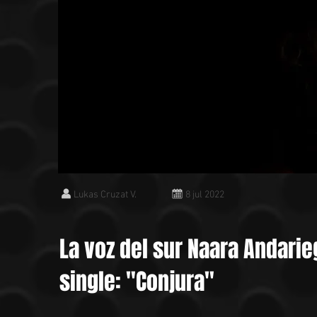
Lukas Cruzat V.
8 jul 2022
La voz del sur Naara Andari
single: "Conjura"