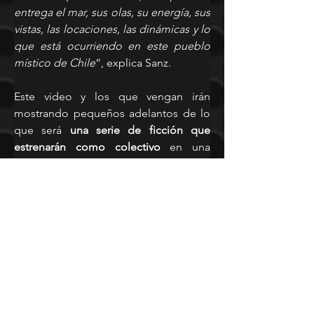
entrega el mar, sus olas, su energía, sus 
vistas, las locaciones, las dinámicas y lo 
que está ocurriendo en este pueblo 
místico de Chile
”, explica Sanz.
Este video y los que vengan irán 
mostrando pequeños adelantos de lo 
que será
 una serie de ficción que 
estrenarán como colectivo 
en una 
conocida plataforma streaming. Esta 
producción cuenta con la actuación 
de 
los mismos integrantes de la 
agrupación, de las actrices Isidora 
Urrejola y Daniela Ramírez, entre otros.
Pablo Sanz (compositor, guitarrista y 
vocalista), Benjamín Matthey 
(compositor y vocalista), Cristóbal 