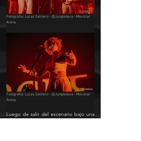
Fotografía: Lucas Salinero - @Jungle4eva - Movistar 
Arena
Fotografía: Lucas Salinero - @Jungle4eva - Movistar 
Arena
Luego de salir del escenario bajo una 
interminable ovación, 
Jungle
 volvió 
para finalizar con “Casio” y “Busy 
Earnin”, unos de sus más grandes hits y 