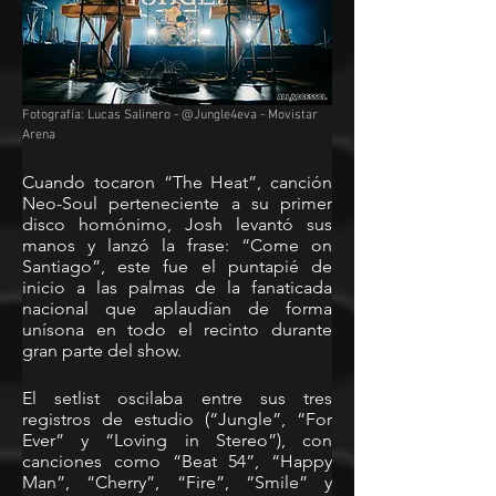
Fotografía: Lucas Salinero - @Jungle4eva - Movistar 
Arena
Cuando tocaron “The Heat”, canción 
Neo-Soul perteneciente a su primer 
disco homónimo, Josh levantó sus 
manos y lanzó la frase: “Come on 
Santiago”, este fue el puntapié de 
inicio a las palmas de la fanaticada 
nacional que aplaudían de forma 
unísona en todo el recinto durante 
gran parte del show.
El setlist oscilaba entre sus tres 
registros de estudio (“Jungle”, “For 
Ever” y “Loving in Stereo”), con 
canciones como “Beat 54”, “Happy 
Man”, “Cherry”, “Fire”, “Smile” y 