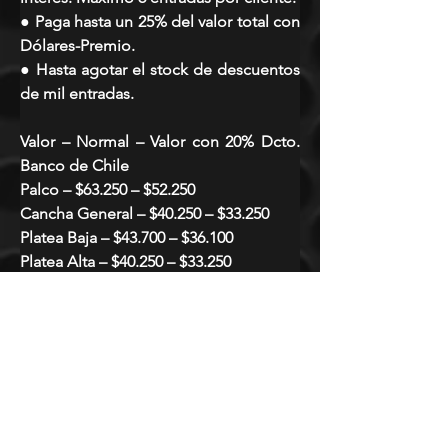
● Paga hasta un 25% del valor total con 
Dólares-Premio.
● Hasta agotar el stock de descuentos 
de mil entradas.
Valor – Normal – Valor con 20% Dcto. 
Banco de Chile
Palco – $63.250 – $52.250
Cancha General – $40.250 – $33.250
Platea Baja – $43.700 – $36.100
Platea Alta – $40.250 – $33.250
Silla de Ruedas + Acompañante – 
$34.500 – $28.500
* Valores incluyen cargo por servicio.
* Evento para todo espectador.
* Niños desde dos años pagan 