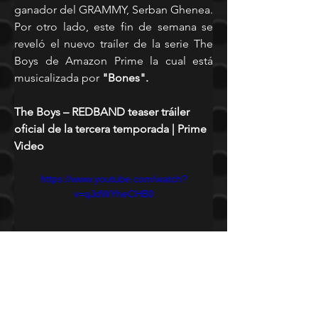
ganador del GRAMMY, Serban Ghenea. 
Por otro lado, este fin de semana se 
reveló el nuevo traíler de la serie The 
Boys de Amazon Prime la cual está 
musicalizada por 
"Bones".
The Boys – REDBAND teaser tráiler 
oficial de la tercera temporada | Prime 
Video
https://www.youtube.com/watch?
v=qJdWYheCHB0
Imagine Dragons - Bones (Official Lyric 