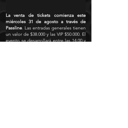
La venta de tickets comienza este 
miércoles 31 de agosto a través de 
Passline
. Las entradas generales tienen 
un valor de $38.000 y las VIP $50.000. El 
evento se desarrollará entre las 14.00 y 
22.00 hrs.
Podrán ingresar todas las personas que 
tengan pase de movilidad al día o PCR 
negativo.
Link venta de entradas:
https://www.passline.com/eventos/chill
-out-fest-cultura-profetica-chancho-en-
piedra-movimiento-original