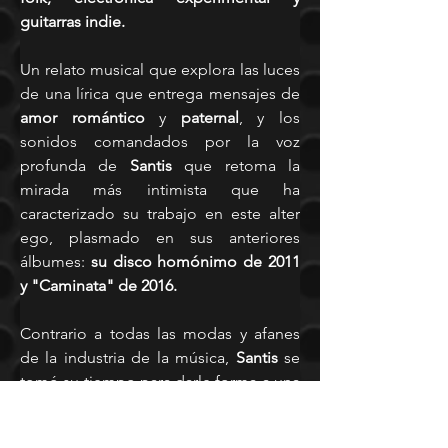
guitarras indie.
Un relato musical que explora las luces 
de una lírica que entrega mensajes de 
amor romántico
 y 
paternal
, y los 
sonidos comandados por la voz 
profunda de 
Santis
 que retoma la 
mirada más intimista que ha 
caracterizado su trabajo en este alter 
ego, plasmado en sus anteriores 
álbumes: 
su disco homónimo de 2011 
y "Caminata" de 2016. 
Contrario a todas las modas y afanes 
de la industria de la música, 
Santis
 se 
tomó su tiempo para darle forma a una 
obra que no le teme a los riesgos y 
que, tal como han revelado sus singles 