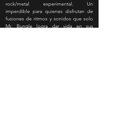
rock/metal experimental. Un 
imperdible para quienes disfrutan de 
fusiones de ritmos y sonidos que solo 
Mr. Bungle logra dar vida en sus 
canciones. 
News
Ver todo
Entradas recientes