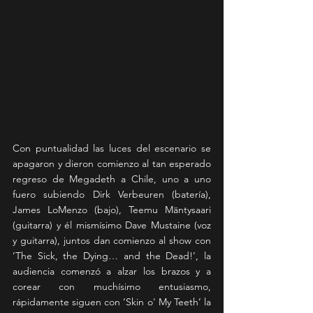
Con puntualidad las luces del escenario se 
apagaron y dieron comienzo al tan esperado 
regreso de Megadeth a Chile, uno a uno 
fuero subiendo Dirk Verbeuren (batería), 
James LoMenzo (bajo), Teemu Mäntysaari 
(guitarra) y él mismísimo Dave Mustaine (voz 
y guitarra), juntos dan comienzo al show con 
‘The Sick, the Dying… and the Dead!’, la 
audiencia comenzó a alzar los brazos y a 
corear con muchísimo entusiasmo, 
rápidamente siguen con ‘Skin o' My Teeth’ la 