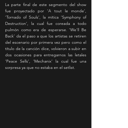
La parte final de este segmento del show 
fue proyectado por ‘A tout le monde’, 
‘Tornado of Souls’, la mítica ‘Symphony of 
Destruction’, la cual fue coreada a todo 
pulmón como era de esperarse. ‘We'll Be 
Back’ da el paso a que los artistas se retiren 
del escenario por primera vez pero como el 
título de la canción dice, volvieron a subir en 
dos ocasiones para entregarnos las letales 
‘Peace Sells’, ‘Mechanix’ la cual fue una 
sorpresa ya que no estaba en el setlist.