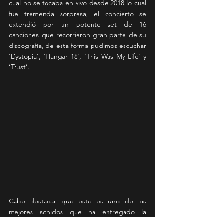
cual no se tocaba en vivo desde 2018 lo cual 
fue tremenda sorpresa, el concierto se 
extendió por un potente set de 16 
canciones que recorrieron gran parte de su 
discografía, de esta forma pudimos escuchar 
‘Dystopia’, ‘Hangar 18’, ‘This Was My Life’ y 
‘Trust’.
Cabe destacar que este es uno de los 
mejores sonidos que ha entregado la 