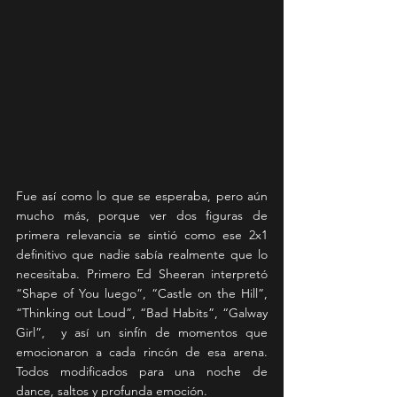
Fue así como lo que se esperaba, pero aún 
mucho más, porque ver dos figuras de 
primera relevancia se sintió como ese 2x1 
definitivo que nadie sabía realmente que lo 
necesitaba. Primero Ed Sheeran interpretó 
“Shape of You luego”, “Castle on the Hill”, 
“Thinking out Loud”, “Bad Habits”, “Galway 
Girl”,  y así un sinfín de momentos que 
emocionaron a cada rincón de esa arena. 
Todos modificados para una noche de 
dance, saltos y profunda emoción.