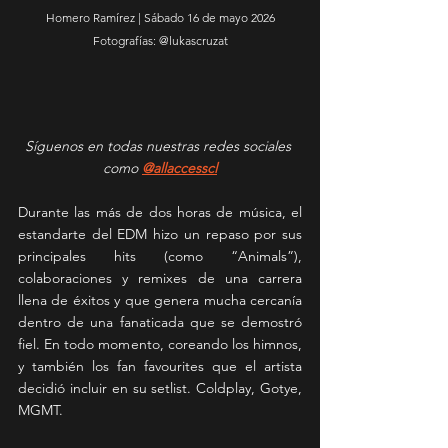
Homero Ramírez | Sábado 16 de mayo 2026
Fotografías: @lukascruzat
Síguenos en todas nuestras redes sociales 
como 
@allaccesscl
Durante las más de dos horas de música, el 
estandarte del EDM hizo un repaso por sus 
principales hits (como “Animals”), 
colaboraciones y remixes de una carrera 
llena de éxitos y que genera mucha cercanía 
dentro de una fanaticada que se demostró 
fiel. En todo momento, coreando los himnos, 
y también los fan favourites que el artista 
decidió incluir en su setlist. Coldplay, Gotye, 
MGMT.