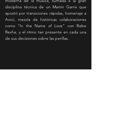
moderna de la música, sumada a la gran 
disciplina técnica de un Martin Garrix que 
apostó por transiciones rápidas, homenaje a 
Avicii, mezcla de históricas colaboraciones 
como “In the Name of Love” con Bebe 
Rexha, y el ritmo tan presente en cada una 
de sus decisiones sobre las perillas.