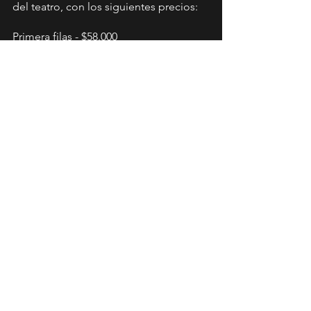
del teatro, con los siguientes precios:
Primera filas - $58.000
Platea baja preferencial - $52.000 
Platea baja central - $46.000 
Platea baja lateral - $42.000 
Platea alta central - $34.000 
Platea alta lateral - $30.000 
*
Valores no incluyen cargo por servicio
Revisa los descuentos y beneficios 
exclusivos de ser parte del Club 
DOOBOP
 - Membresía de Stgo Fusión 
https://stgofusion.cl/producto/membre
sia/
News