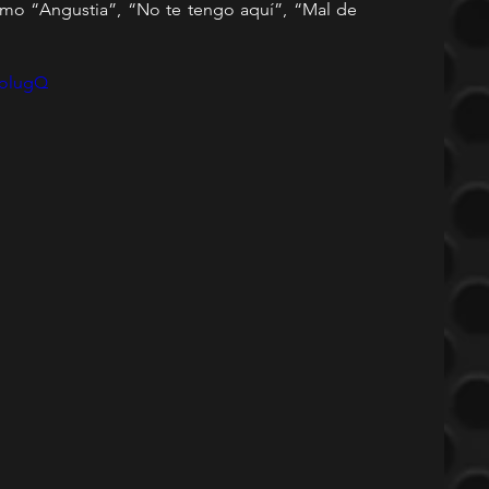
mo “Angustia”, “No te tengo aquí”, “Mal de 
IolugQ