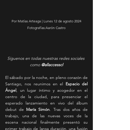
Por Matías Arteaga | Lunes 12 de agosto 2024
Fotografías:Aarón Castro
Síguenos en todas nuestras redes sociales 
como 
@allaccesscl
El sábado por la noche, en pleno corazón de 
Santiago, nos reunimos en el 
Espacio del 
Ángel
, un lugar íntimo y acogedor en el 
centro de la ciudad, para presenciar el 
esperado lanzamiento en vivo del álbum 
debut de 
María Simón
. Tras dos años de 
trabajo, una de las nuevas voces de la 
escena nacional finalmente presentó su 
primer trabajo de larga duración, una fusión 