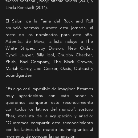
fueron Santana (1988); Ritchie Valens (2001) y 
Linda Ronstadt (2014).
El Salón de la Fama del Rock and Roll 
anunció además durante esta jornada, al 
resto de los nominados para este año. 
Además, de Mana, la lista incluye a The 
White Stripes, Joy Division, New Order, 
Cyndi Lauper, Billy Idol, Chubby Checker, 
Phish, Bad Company, The Black Crowes, 
Mariah Carey, Joe Cocker, Oasis, Outkast y 
Soundgarden.
"Es algo casi imposible de imaginar. Estamos 
muy agradecidos con este honor y 
queremos compartir este reconocimiento 
con todos los latinos del mundo", sostuvo 
Fher, vocalista de la agrupación y añadió: 
“
Queremos compartir este reconocimiento 
con los latinos del mundo los inmigrantes al 
momento de conocer la nominación.