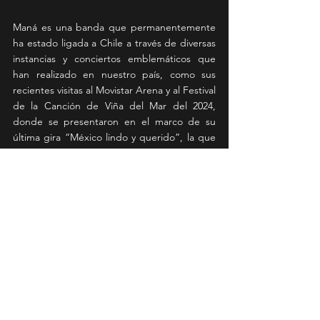
Maná es una banda que permanentemente 
ha estado ligada a Chile a través de diversas 
instancias y conciertos emblemáticos que 
han realizado en nuestro país, como sus 
recientes visitas al Movistar Arena y al Festival 
de la Canción de Viña del Mar del 2024, 
donde se presentaron en el marco de su 
última gira “México lindo y querido”, la que 
se llevó a cabo entre junio de 2022 y 
diciembre del 2024.
En adelante, quedará esperar la decisión del 
público y un jurado de expertos en la 
industria musical, quienes en el mes de abril 
darán a conocer quiénes ingresarán este año 
a tan prestigioso sitial de la música rock en el 
mundo.
News